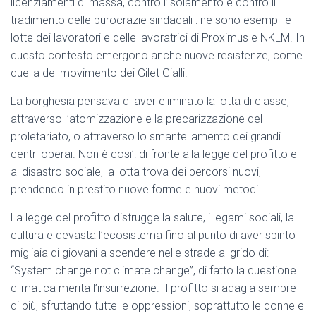
licenziamenti di massa, contro l’isolamento e contro il
tradimento delle burocrazie sindacali : ne sono esempi le
lotte dei lavoratori e delle lavoratrici di Proximus e NKLM. In
questo contesto emergono anche nuove resistenze, come
quella del movimento dei Gilet Gialli.
La borghesia pensava di aver eliminato la lotta di classe,
attraverso l’atomizzazione e la precarizzazione del
proletariato, o attraverso lo smantellamento dei grandi
centri operai. Non è cosi’: di fronte alla legge del profitto e
al disastro sociale, la lotta trova dei percorsi nuovi,
prendendo in prestito nuove forme e nuovi metodi.
La legge del profitto distrugge la salute, i legami sociali, la
cultura e devasta l’ecosistema fino al punto di aver spinto
migliaia di giovani a scendere nelle strade al grido di:
“System change not climate change”, di fatto la questione
climatica merita l’insurrezione. Il profitto si adagia sempre
di più, sfruttando tutte le oppressioni, soprattutto le donne e