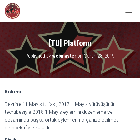
TOGGL
[TU] Platform
Published by
webmaster
on
March 28, 2019
Kökeni
Devrimci 1 Mayıs İttifakı, 2017 1 Mayıs yürüyüşünün
tecrübesiyle 2018 1 Mayıs eylemini düzenleme ve
devamında başka ortak eylemlerin organize edilmesi
perspektifiyle kuruldu.