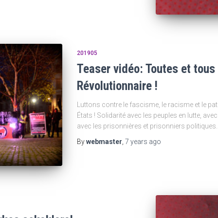
201905
Teaser vidéo: Toutes et tous
Révolutionnaire !
Luttons contre le fascisme, le racisme et le pat
États ! Solidarité avec les peuples en lutte, avec 
avec les prisonnières et prisonniers politiques
By
webmaster
,
7 years
ago