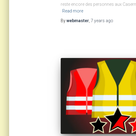
reste encore des personnes aux Casernes
Read more
By
webmaster
,
7 years
ago