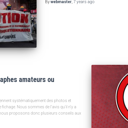
By
webmaster
,
7 years
ago
graphes amateurs ou
f prennent systématiquement des photos et
e fichage. Nous sommes de l’avis qu’il n’y a
il, nous proposons donc plusieurs conseils aux