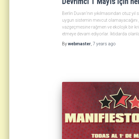
Devrimci 1 Mayıs için he
Berlin Duvarı’nın yıkılmasından otuz yıl s
uygun sistemin mevcut olamayacağını ,
vazgeçmesine rağmen ve ekolojik bir kri
etmeye devam ediyorlar. İktidarda olanlar
By
webmaster
,
7 years
ago