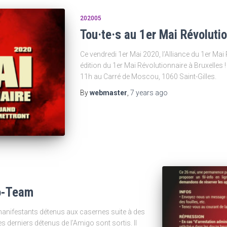
202005
Tou·te·s au 1er Mai Révoluti
Ce vendredi 1er Mai 2020, l’Alliance du 1er Mai
édition du 1er Mai Révolutionnaire à Bruxelle
11h au Carré de Moscou, 1060 Saint-Gilles.
By
webmaster
,
7 years
ago
fo-Team
 manifestants détenus aux casernes suite à des
s derniers détenus de l’Amigo sont sortis. Il