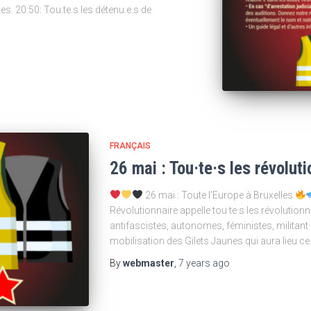
. 20:50: Tou.te.s les détenu.e.s de
FRANÇAIS
26 mai : Tou·te·s les révoluti
26 mai : Toute l’Europe à Bruxelles
Révolutionnaire appelle tou·te·s les révolutio
antifascistes, autonomes, féministes, militant·e
mobilisation des Gilets Jaunes qui aura lieu 
By
webmaster
,
7 years
ago