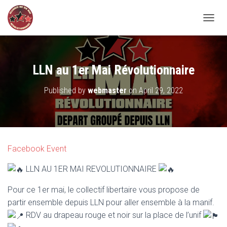
TOGGL
LLN au 1er Mai Révolutionnaire
Published by
webmaster
on
April 29, 2022
Facebook Event
LLN AU 1ER MAI REVOLUTIONNAIRE
Pour ce 1er mai, le collectif libertaire vous propose de
partir ensemble depuis LLN pour aller ensemble à la manif.
RDV au drapeau rouge et noir sur la place de l’unif